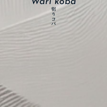
Wari koba
割りコバ